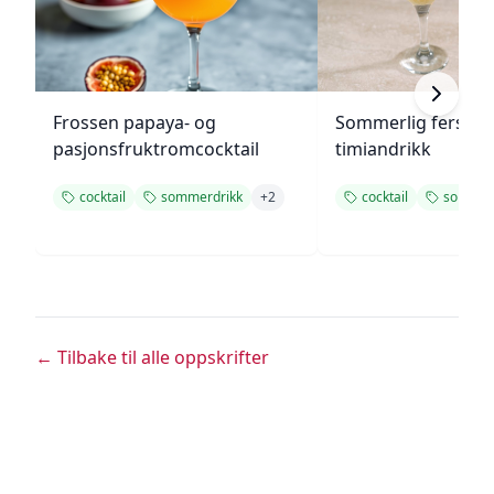
Frossen papaya- og
Sommerlig fersken
pasjonsfruktromcocktail
timiandrikk
cocktail
sommerdrikk
+
2
cocktail
sommer
← Tilbake til alle oppskrifter