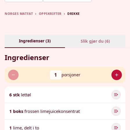
NORGES MATFAT
›
OPPSKRIFTER
›
DRIKKE
Ingredienser (
3
)
Slik gjør du (
6
)
Ingredienser
1
porsjoner
6 stk
lettøl
1 boks
frossen limejuicekonsentrat
1
lime, delt i to