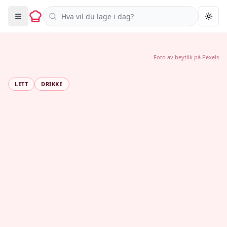
Søk i oppskrifter
Togg
Foto av
beytlik
på
Pexels
LETT
DRIKKE