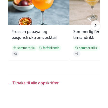
Frossen papaya- og
Sommerlig fersken
pasjonsfruktromcocktail
timiandrikk
sommerdrikk
forfriskende
sommerdrikk
fo
+
3
+
3
← Tilbake til alle oppskrifter