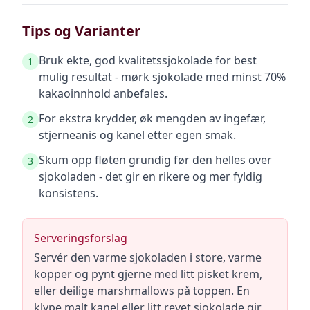
Tips og Varianter
Bruk ekte, god kvalitetssjokolade for best
1
mulig resultat - mørk sjokolade med minst 70%
kakaoinnhold anbefales.
For ekstra krydder, øk mengden av ingefær,
2
stjerneanis og kanel etter egen smak.
Skum opp fløten grundig før den helles over
3
sjokoladen - det gir en rikere og mer fyldig
konsistens.
Serveringsforslag
Servér den varme sjokoladen i store, varme
kopper og pynt gjerne med litt pisket krem,
eller deilige marshmallows på toppen. En
klype malt kanel eller litt revet sjokolade gir