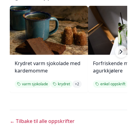
Krydret varm sjokolade med
Forfriskende melo
kardemomme
agurkkjølere
varm sjokolade
krydret
+
2
enkel oppskrift
← Tilbake til alle oppskrifter