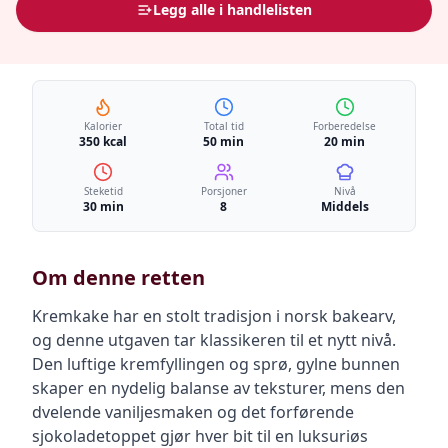
Legg alle i handlelisten
Kalorier
Total tid
Forberedelse
350 kcal
50 min
20 min
Steketid
Porsjoner
Nivå
30 min
8
Middels
Om denne retten
Kremkake har en stolt tradisjon i norsk bakearv,
og denne utgaven tar klassikeren til et nytt nivå.
Den luftige kremfyllingen og sprø, gylne bunnen
skaper en nydelig balanse av teksturer, mens den
dvelende vaniljesmaken og det forførende
sjokoladetoppet gjør hver bit til en luksuriøs