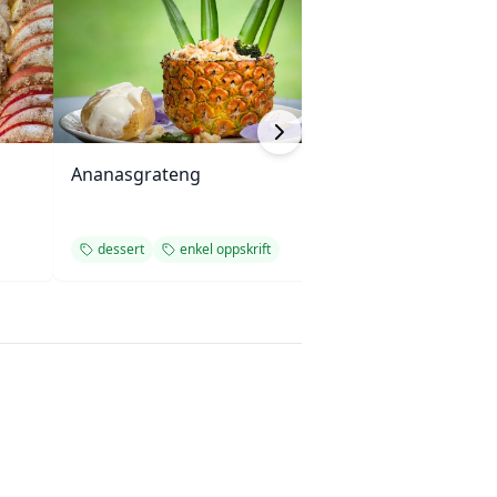
Ananasgrateng
Fruktsalsa med 
dessert
enkel oppskrift
dessert
enkel