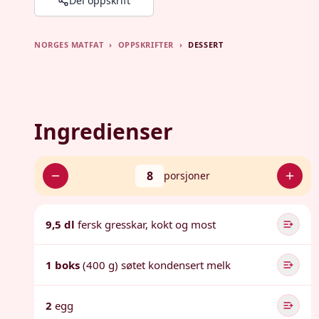
Del oppskrift
NORGES MATFAT
›
OPPSKRIFTER
›
DESSERT
Ingredienser
8
porsjoner
9,5 dl
fersk gresskar, kokt og most
1 boks
(400 g) søtet kondensert melk
2
egg