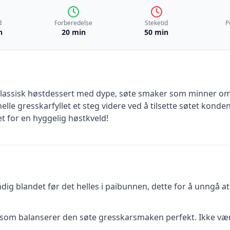
d
Forberedelse
Steketid
P
n
20 min
50 min
lassisk høstdessert med dype, søte smaker som minner om
elle gresskarfyllet et steg videre ved å tilsette søtet kond
et for en hyggelig høstkveld!
ndig blandet før det helles i paibunnen, dette for å unngå at
 som balanserer den søte gresskarsmaken perfekt. Ikke vær