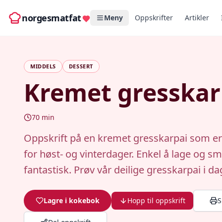
norgesmatfat
Meny
Oppskrifter
Artikler
MIDDELS
DESSERT
Kremet gresskar
70
min
Oppskrift på en kremet gresskarpai som er
for høst- og vinterdager. Enkel å lage og s
fantastisk. Prøv vår deilige gresskarpai i da
Lagre i kokebok
Hopp til oppskrift
S