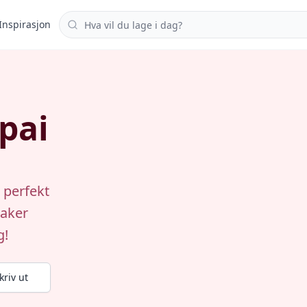
Søk i oppskrifter
Inspirasjon
pai
 perfekt
maker
g!
kriv ut