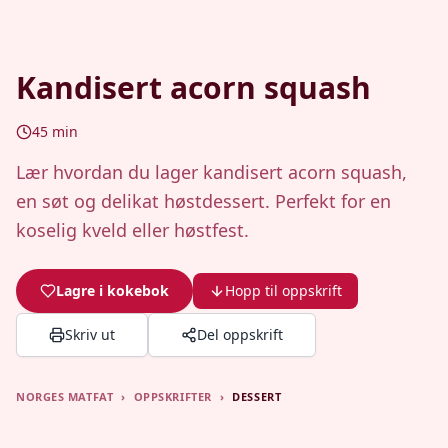
Kandisert acorn squash
45
min
Lær hvordan du lager kandisert acorn squash,
en søt og delikat høstdessert. Perfekt for en
koselig kveld eller høstfest.
Lagre i kokebok
Hopp til oppskrift
Skriv ut
Del oppskrift
NORGES MATFAT
›
OPPSKRIFTER
›
DESSERT