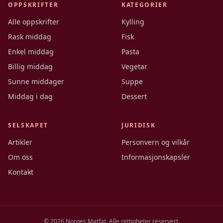
OPPSKRIFTER
KATEGORIER
Alle oppskrifter
Kylling
Rask middag
Fisk
Enkel middag
Pasta
Billig middag
Vegetar
Sunne middager
Suppe
Middag i dag
Dessert
SELSKAPET
JURIDISK
Artikler
Personvern og vilkår
Om oss
Informasjonskapsler
Kontakt
©
2026
Norges Matfat. Alle rettigheter reservert.