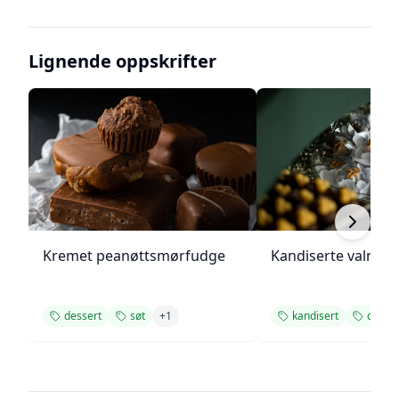
Lignende oppskrifter
Kremet peanøttsmørfudge
Kandiserte valnøtt
dessert
søt
+
1
kandisert
desser