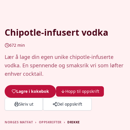
Chipotle-infusert vodka
672
min
Lær å lage din egen unike chipotle-infuserte
vodka. En spennende og smaksrik vri som løfter
enhver cocktail.
Lagre i kokebok
Hopp til oppskrift
Skriv ut
Del oppskrift
NORGES MATFAT
›
OPPSKRIFTER
›
DRIKKE