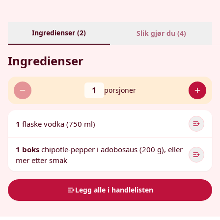
Ingredienser (
2
)
Slik gjør du (
4
)
Ingredienser
1
porsjoner
1
flaske vodka (750 ml)
1 boks
chipotle-pepper i adobosaus (200 g), eller
mer etter smak
Legg alle i handlelisten