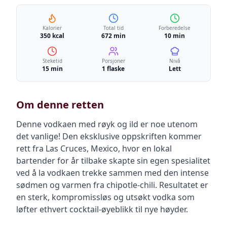
Kalorier
Total tid
Forberedelse
350 kcal
672 min
10 min
Steketid
Porsjoner
Nivå
15 min
1 flaske
Lett
Om denne retten
Denne vodkaen med røyk og ild er noe utenom
det vanlige! Den eksklusive oppskriften kommer
rett fra Las Cruces, Mexico, hvor en lokal
bartender for år tilbake skapte sin egen spesialitet
ved å la vodkaen trekke sammen med den intense
sødmen og varmen fra chipotle-chili. Resultatet er
en sterk, kompromissløs og utsøkt vodka som
løfter ethvert cocktail-øyeblikk til nye høyder.