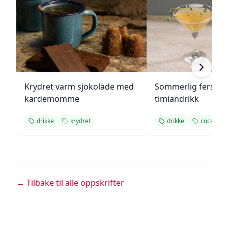
Krydret varm sjokolade med
Sommerlig fersken
kardemomme
timiandrikk
drikke
krydret
drikke
cocktail
← Tilbake til alle oppskrifter