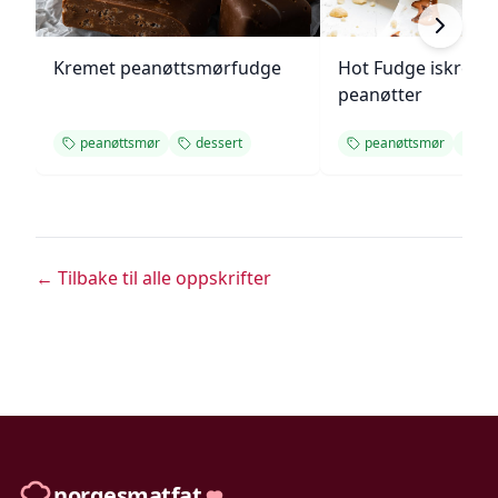
Kremet peanøttsmørfudge
Hot Fudge iskrem
peanøtter
peanøttsmør
dessert
peanøttsmør
de
← Tilbake til alle oppskrifter
norgesmatfat