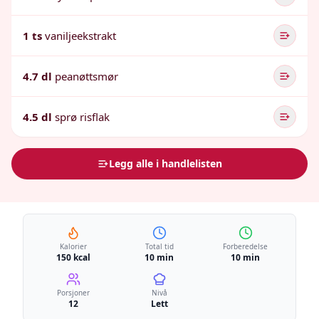
1 ts
vaniljeekstrakt
4.7 dl
peanøttsmør
4.5 dl
sprø risflak
Legg alle i handlelisten
Kalorier
Total tid
Forberedelse
150 kcal
10 min
10 min
Porsjoner
Nivå
12
Lett