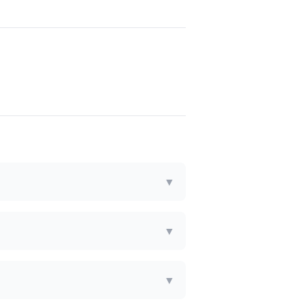
▼
▼
▼