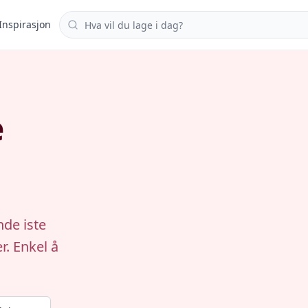
Søk i oppskrifter
Inspirasjon
e
nde iste
. Enkel å