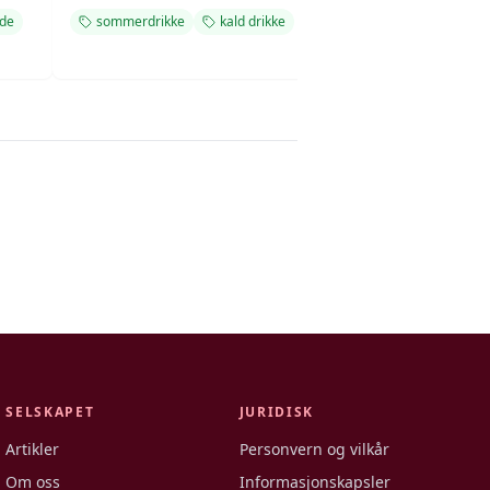
nde
sommerdrikke
kald drikke
sommerdrikke
SELSKAPET
JURIDISK
Artikler
Personvern og vilkår
Om oss
Informasjonskapsler