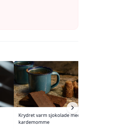
Krydret varm sjokolade med
Frossen papaya-
kardemomme
pasjonsfruktrom