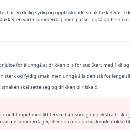
iste, har en deilig syrlig og oppfriskende smak takket være 
steslukker en varm sommerdag, men passer også godt som en
uice for å unngå at drikken blir for sur. Start med 1 dl og
en sterk og fyldig smak, men unngå å la den stå for lenge slik
t smaken skal sette seg og drikken blir iskald.
ntuelt toppet med litt ferske bær som gir en ekstra frisk o
 varme sommerdager, eller som en oppkvikkende drikke til