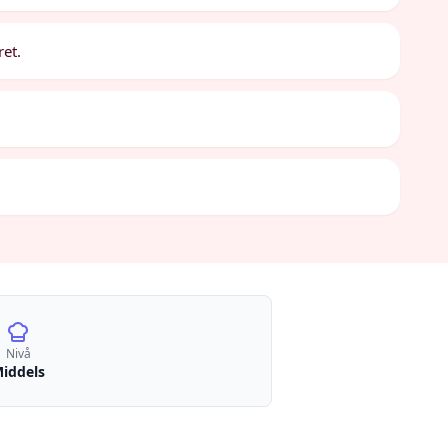
ret.
Nivå
iddels