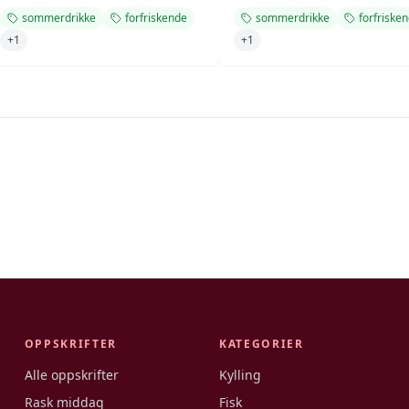
sommerdrikke
forfriskende
sommerdrikke
forfriske
+
1
+
1
OPPSKRIFTER
KATEGORIER
Alle oppskrifter
Kylling
Rask middag
Fisk