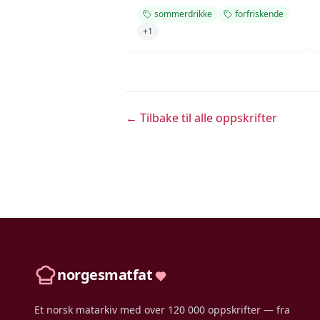
sommerdrikke
forfriskende
+
1
← Tilbake til alle oppskrifter
norgesmatfat
Et norsk matarkiv med over 120 000 oppskrifter — fra