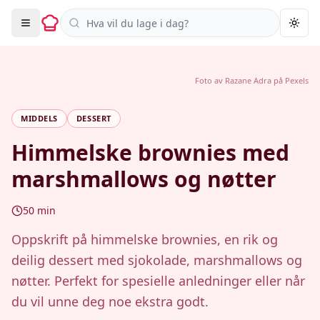
Søk i oppskrifter
Togg
Foto av
Razane Adra
på
Pexels
MIDDELS
DESSERT
Himmelske brownies med
marshmallows og nøtter
50
min
Oppskrift på himmelske brownies, en rik og
deilig dessert med sjokolade, marshmallows og
nøtter. Perfekt for spesielle anledninger eller når
du vil unne deg noe ekstra godt.