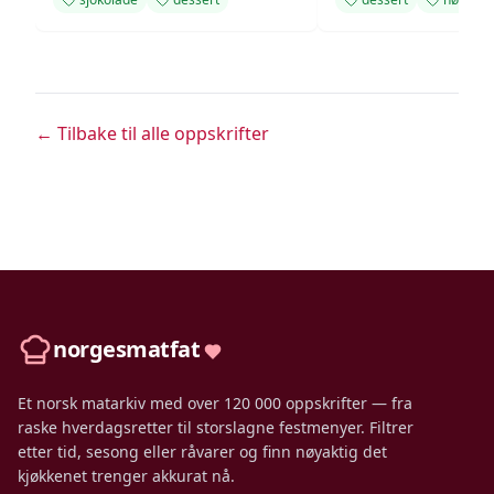
← Tilbake til alle oppskrifter
norgesmatfat
Et norsk matarkiv med over 120 000 oppskrifter — fra
raske hverdagsretter til storslagne festmenyer. Filtrer
etter tid, sesong eller råvarer og finn nøyaktig det
kjøkkenet trenger akkurat nå.