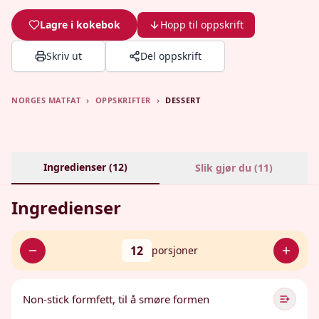
Lagre i kokebok
Hopp til oppskrift
Skriv ut
Del oppskrift
NORGES MATFAT
›
OPPSKRIFTER
›
DESSERT
Ingredienser (
12
)
Slik gjør du (
11
)
Ingredienser
12
porsjoner
Non-stick formfett, til å smøre formen