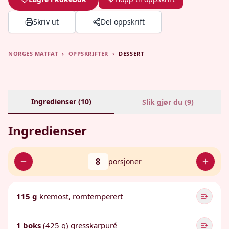
Skriv ut
Del oppskrift
NORGES MATFAT
›
OPPSKRIFTER
›
DESSERT
Ingredienser (
10
)
Slik gjør du (
9
)
Ingredienser
8
porsjoner
115 g
kremost, romtemperert
1 boks
(425 g) gresskarpuré