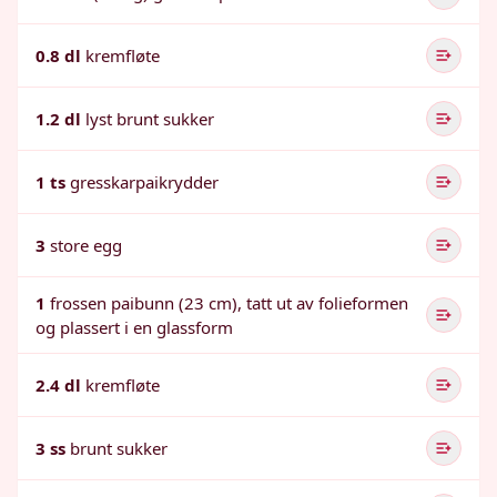
0.8 dl
kremfløte
1.2 dl
lyst brunt sukker
1 ts
gresskarpaikrydder
3
store egg
1
frossen paibunn (23 cm), tatt ut av folieformen
og plassert i en glassform
2.4 dl
kremfløte
3 ss
brunt sukker