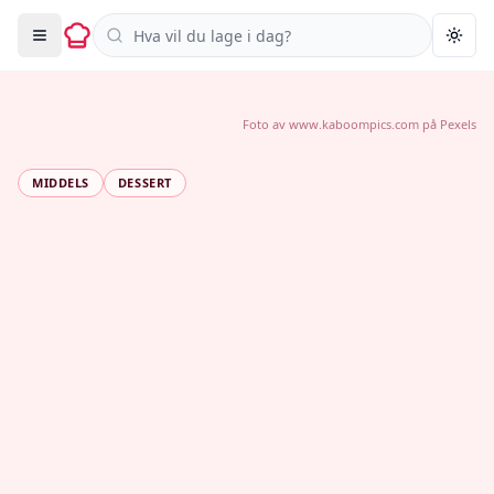
Søk i oppskrifter
Togg
Foto av
www.kaboompics.com
på
Pexels
MIDDELS
DESSERT