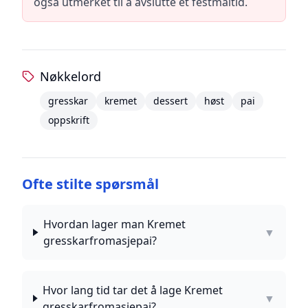
også utmerket til å avslutte et festmåltid.
Nøkkelord
gresskar
kremet
dessert
høst
pai
oppskrift
Ofte stilte spørsmål
Hvordan lager man Kremet
▼
gresskarfromasjepai?
Hvor lang tid tar det å lage Kremet
▼
gresskarfromasjepai?