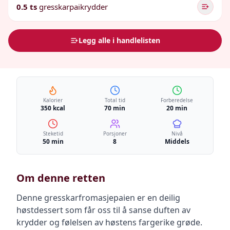
0.5 ts
gresskarpaikrydder
Legg alle i handlelisten
Kalorier
Total tid
Forberedelse
350 kcal
70 min
20 min
Steketid
Porsjoner
Nivå
50 min
8
Middels
Om denne retten
Denne gresskarfromasjepaien er en deilig
høstdessert som får oss til å sanse duften av
krydder og følelsen av høstens fargerike grøde.