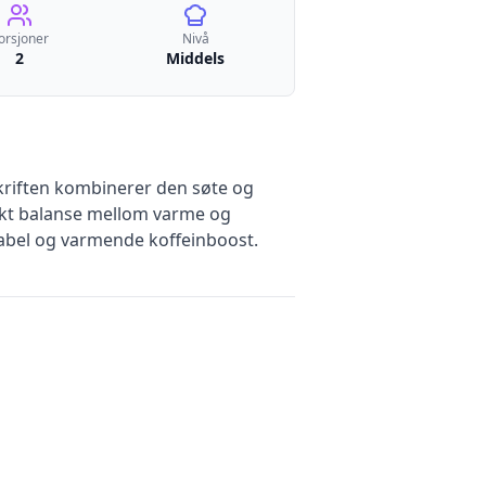
orsjoner
Nivå
2
Middels
kriften kombinerer den søte og
ekt balanse mellom varme og
rtabel og varmende koffeinboost.