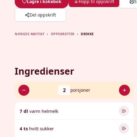
Lagre i kokebok
Hopp til oppskrift
S
Del oppskrift
NORGES MATFAT
›
OPPSKRIFTER
›
DRIKKE
Ingredienser
2
porsjoner
7 dl
varm helmelk
4 ts
hvitt sukker