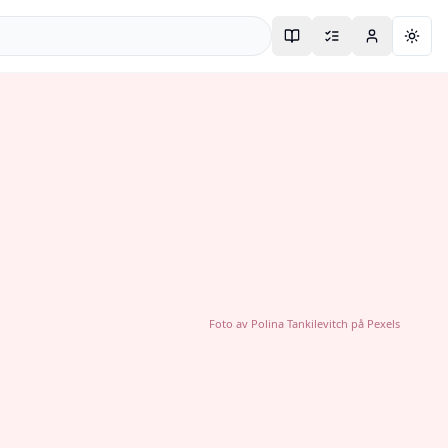
Togg
Foto av
Polina Tankilevitch
på
Pexels