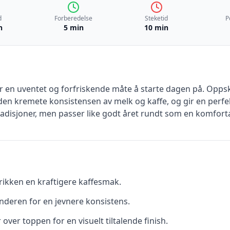
d
Forberedelse
Steketid
P
n
5 min
10 min
r en uventet og forfriskende måte å starte dagen på. Opps
en kremete konsistensen av melk og kaffe, og gir en perf
ttradisjoner, men passer like godt året rundt som en komfo
drikken en kraftigere kaffesmak.
deren for en jevnere konsistens.
over toppen for en visuelt tiltalende finish.