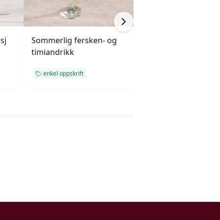
sj
Sommerlig fersken- og
Mango-, kokos- o
timiandrikk
smoothie
enkel oppskrift
enkel oppskrift