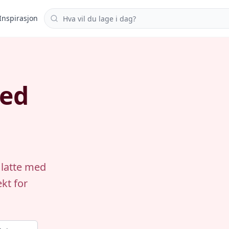
Søk i oppskrifter
Inspirasjon
med
 latte med
kt for