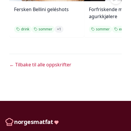
Fersken Bellini geléshots
Forfriskende melo
agurkkjølere
drink
sommer
+
1
sommer
enkel o
← Tilbake til alle oppskrifter
norgesmatfat