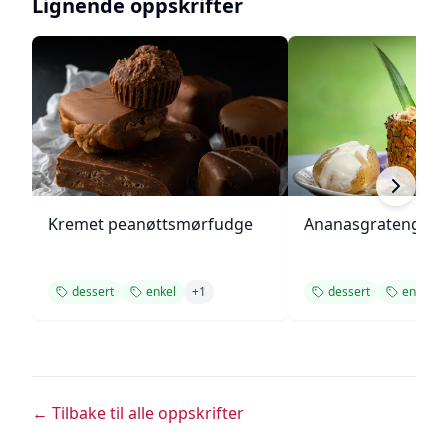
Lignende oppskrifter
Kremet peanøttsmørfudge
Ananasgrateng
dessert
enkel
+
1
dessert
enkel
← Tilbake til alle oppskrifter