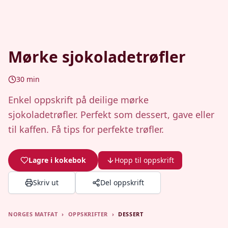
Mørke sjokoladetrøfler
30
min
Enkel oppskrift på deilige mørke
sjokoladetrøfler. Perfekt som dessert, gave eller
til kaffen. Få tips for perfekte trøfler.
Lagre i kokebok
Hopp til oppskrift
Skriv ut
Del oppskrift
NORGES MATFAT
›
OPPSKRIFTER
›
DESSERT