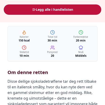
Legg alle i handlelisten
Kalorier
Total tid
Forberedelse
150 kcal
30 min
20 min
Steketid
Porsjoner
Nivå
10 min
20
Middels
Om denne retten
Disse deilige sjokoladetrøflene tar deg rett tilbake
til en italiensk småby, hvor du kan nyte dem ved
en gammel steinmur etter en god middag. Rike,
kremete og uimotståelige – dette er en
sjokoladedessert som garantert vil imponere både