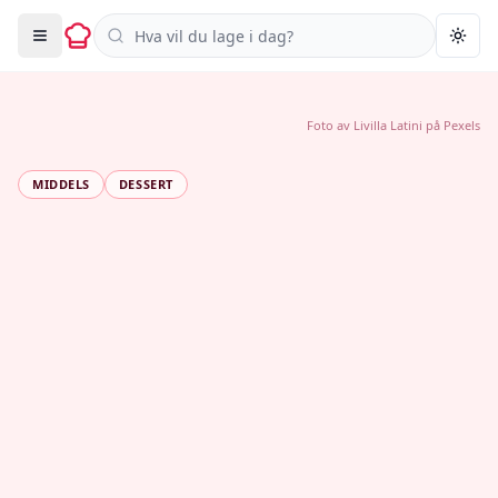
Søk i oppskrifter
Togg
Foto av
Livilla Latini
på
Pexels
MIDDELS
DESSERT