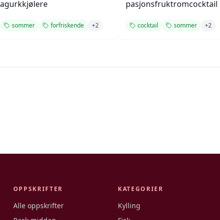
agurkkjølere
pasjonsfruktromcocktail
sommer
forfriskende
+
2
cocktail
sommer
+
2
OPPSKRIFTER
KATEGORIER
Alle oppskrifter
Kylling