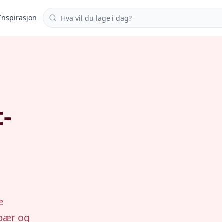
Søk i oppskrifter
Inspirasjon
-
e
bær og