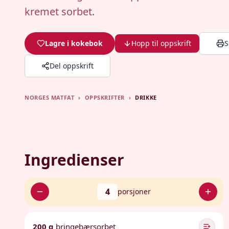
kremet sorbet.
Lagre i kokebok
Hopp til oppskrift
S
Del oppskrift
NORGES MATFAT
›
OPPSKRIFTER
›
DRIKKE
Ingredienser
4
porsjoner
200 g
bringebærsorbet