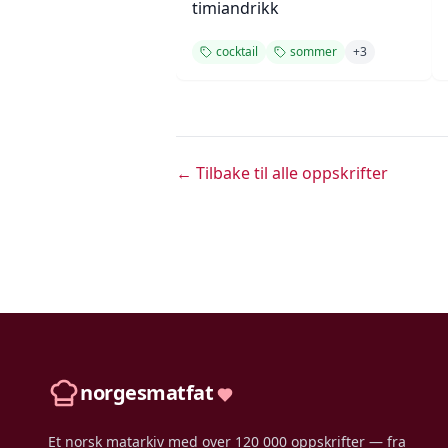
timiandrikk
cocktail
sommer
+
3
← Tilbake til alle oppskrifter
norgesmatfat
Et norsk matarkiv med over 120 000 oppskrifter — fra