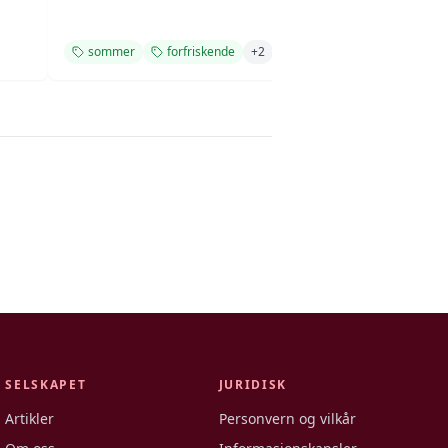
sommer
forfriskende
+
2
cocktail
som
SELSKAPET
JURIDISK
Artikler
Personvern og vilkår