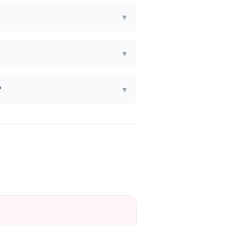
▼
▼
?
▼