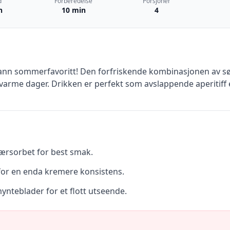
d
Forberedelse
Porsjoner
n
10 min
4
nn sommerfavoritt! Den forfriskende kombinasjonen av søt
 varme dager. Drikken er perfekt som avslappende aperitiff 
ærsorbet for best smak.
for en enda kremere konsistens.
nteblader for et flott utseende.