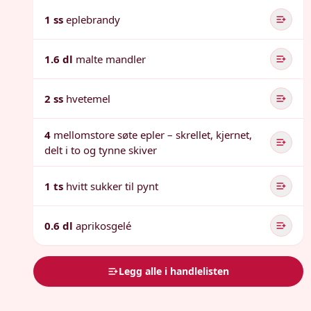
1 ss
eplebrandy
1.6 dl
malte mandler
2 ss
hvetemel
4
mellomstore søte epler – skrellet, kjernet,
delt i to og tynne skiver
1 ts
hvitt sukker til pynt
0.6 dl
aprikosgelé
Legg alle i handlelisten