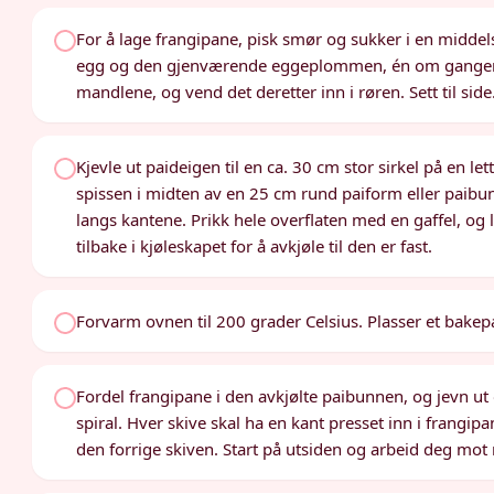
For å lage frangipane, pisk smør og sukker i en middels 
egg og den gjenværende eggeplommen, én om gangen. R
mandlene, og vend det deretter inn i røren. Sett til side
Kjevle ut paideigen til en ca. 30 cm stor sirkel på en lett
spissen i midten av en 25 cm rund paiform eller paibu
langs kantene. Prikk hele overflaten med en gaffel, og 
tilbake i kjøleskapet for å avkjøle til den er fast.
Forvarm ovnen til 200 grader Celsius. Plasser et bake
Fordel frangipane i den avkjølte paibunnen, og jevn ut
spiral. Hver skive skal ha en kant presset inn i frangi
den forrige skiven. Start på utsiden og arbeid deg mot