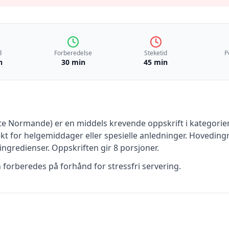
d
Forberedelse
Steketid
P
n
30 min
45 min
rte Normande)
er en
middels krevende
oppskrift
i kategorie
kt for helgemiddager eller spesielle anledninger
.
Hovedingr
ingredienser
.
Oppskriften gir
8
porsjoner.
n forberedes på forhånd for stressfri servering.