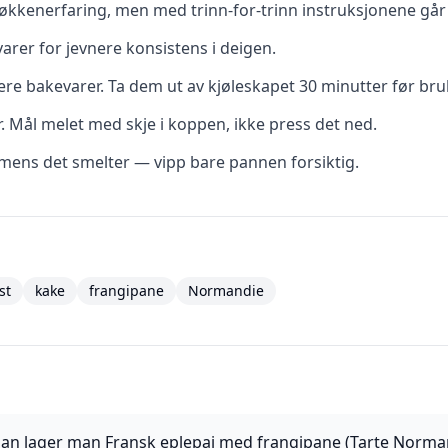
kkenerfaring, men med trinn-for-trinn instruksjonene går d
rer for jevnere konsistens i deigen.
re bakevarer. Ta dem ut av kjøleskapet 30 minutter før bru
r. Mål melet med skje i koppen, ikke press det ned.
t mens det smelter — vipp bare pannen forsiktig.
st
kake
frangipane
Normandie
an lager man Fransk eplepai med frangipane (Tarte Norma