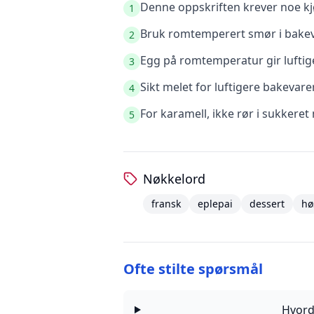
Denne oppskriften krever noe kjø
1
Bruk romtemperert smør i bakeva
2
Egg på romtemperatur gir luftige
3
Sikt melet for luftigere bakevare
4
For karamell, ikke rør i sukkere
5
Nøkkelord
fransk
eplepai
dessert
hø
Ofte stilte spørsmål
Hvord