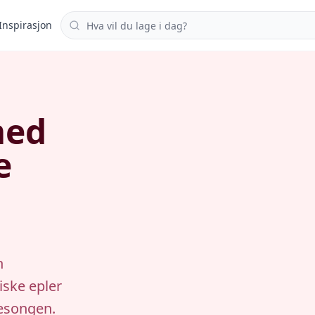
Søk i oppskrifter
Inspirasjon
med
e
n
iske epler
sesongen.