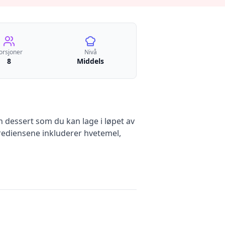
orsjoner
Nivå
8
Middels
n dessert
som du kan lage i løpet av
ediensene inkluderer
hvetemel,