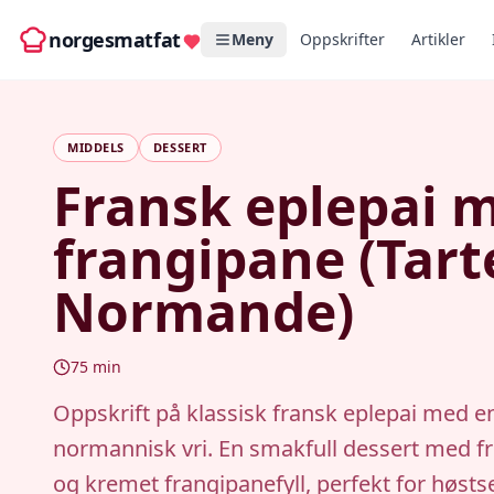
norgesmatfat
Meny
Oppskrifter
Artikler
MIDDELS
DESSERT
Fransk eplepai 
frangipane (Tart
Normande)
75
min
Oppskrift på klassisk fransk eplepai med e
normannisk vri. En smakfull dessert med fr
og kremet frangipanefyll, perfekt for høst