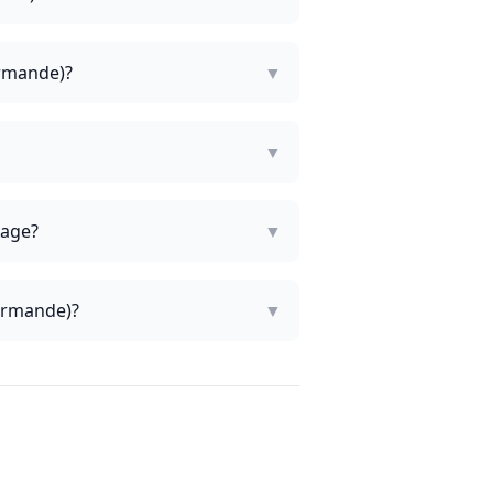
ormande)?
▼
▼
lage?
▼
Normande)?
▼