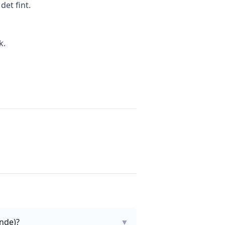
et fint.
k.
nde)?
▼