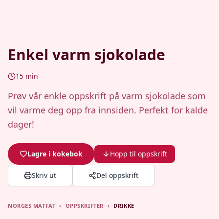
Enkel varm sjokolade
15
min
Prøv vår enkle oppskrift på varm sjokolade som
vil varme deg opp fra innsiden. Perfekt for kalde
dager!
Lagre i kokebok
Hopp til oppskrift
Skriv ut
Del oppskrift
NORGES MATFAT
›
OPPSKRIFTER
›
DRIKKE