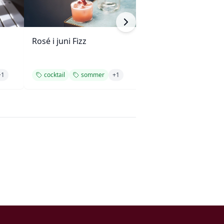
Rosé i juni Fizz
Mango-, kokos- o
smoothie
+
1
cocktail
sommer
+
1
mango
forfr