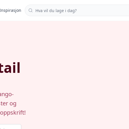
Søk i oppskrifter
Inspirasjon
ail
ango-
ter og
oppskrift!