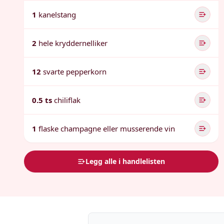
1
kanelstang
2
hele kryddernelliker
12
svarte pepperkorn
0.5 ts
chiliflak
1
flaske champagne eller musserende vin
Legg alle i handlelisten