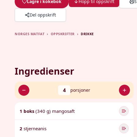
Lagre i kokebok
Hopp til oppskrift
S
Del oppskrift
NORGES MATFAT
›
OPPSKRIFTER
›
DRIKKE
Ingredienser
4
porsjoner
1 boks
(340 g) mangosaft
2
stjerneanis