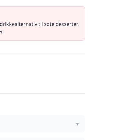
rikkealternativ til søte desserter.
r.
▼