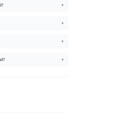
l?
▼
▼
▼
il?
▼