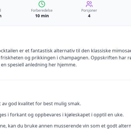
d
Forberedelse
Porsjoner
n
10 min
4
ilen er et fantastisk alternativ til den klassiske mimosaen
riskheten og prikkingen i champagnen. Oppskriften har røtt
v en spesiell anledning her hjemme.
 av god kvalitet for best mulig smak.
es i forkant og oppbevares i kjøleskapet i opptil en uke.
gne, kan du bruke annen musserende vin som et godt altern