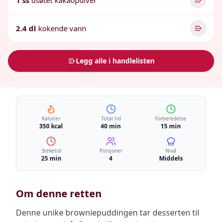
1 ss
usøtet kakaopulver
2.4 dl
kokende vann
Legg alle i handlelisten
Kalorier
Total tid
Forberedelse
350 kcal
40 min
15 min
Steketid
Porsjoner
Nivå
25 min
4
Middels
Om denne retten
Denne unike browniepuddingen tar desserten til