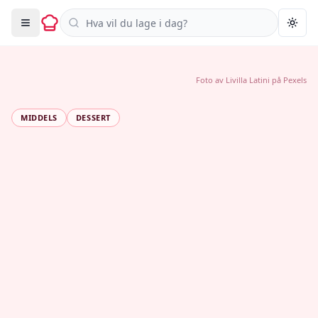
Søk i oppskrifter
Togg
Foto av
Livilla Latini
på
Pexels
MIDDELS
DESSERT