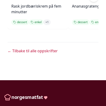
Rask jordbæriskrem på fem
Ananasgrateng
minutter
dessert
enkel
+
1
dessert
enkel
← Tilbake til alle oppskrifter
norgesmatfat