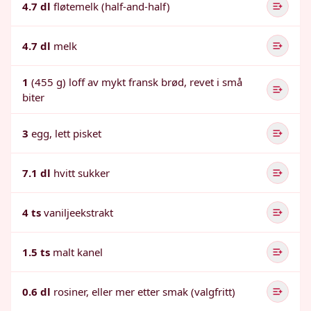
4.7 dl
fløtemelk (half-and-half)
4.7 dl
melk
1
(455 g) loff av mykt fransk brød, revet i små
biter
3
egg, lett pisket
7.1 dl
hvitt sukker
4 ts
vaniljeekstrakt
1.5 ts
malt kanel
0.6 dl
rosiner, eller mer etter smak (valgfritt)