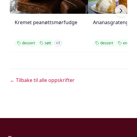
Kremet peanøttsmørfudge
Ananasgrateng
dessert
søtt
+
1
dessert
enkel
← Tilbake til alle oppskrifter