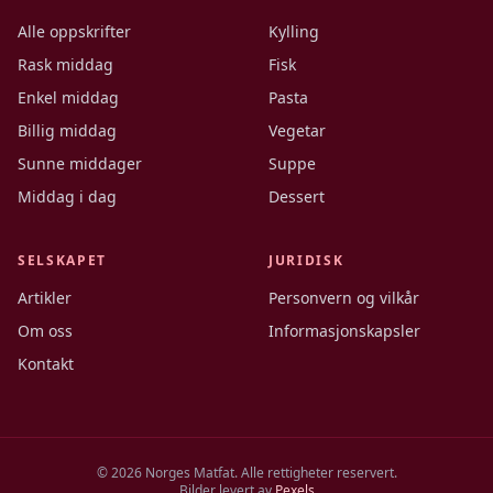
Alle oppskrifter
Kylling
Rask middag
Fisk
Enkel middag
Pasta
Billig middag
Vegetar
Sunne middager
Suppe
Middag i dag
Dessert
SELSKAPET
JURIDISK
Artikler
Personvern og vilkår
Om oss
Informasjonskapsler
Kontakt
©
2026
Norges Matfat. Alle rettigheter reservert.
Bilder levert av
Pexels