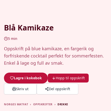
Blå Kamikaze
5
min
Oppskrift på blue kamikaze, en fargerik og
forfriskende cocktail perfekt for sommerfesten.
Enkel å lage og full av smak.
Lagre i kokebok
Hopp til oppskrift
Skriv ut
Del oppskrift
NORGES MATFAT
›
OPPSKRIFTER
›
DRIKKE