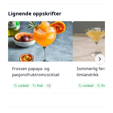
Lignende oppskrifter
Frossen papaya- og
Sommerlig fersken
pasjonsfruktromcocktail
timiandrikk
cocktail
frisk
+
2
cocktail
frisk