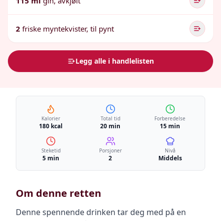
115 ml
gin, avkjølt
2
friske myntekvister, til pynt
Legg alle i handlelisten
Kalorier
Total tid
Forberedelse
180 kcal
20 min
15 min
Steketid
Porsjoner
Nivå
5 min
2
Middels
Om denne retten
Denne spennende drinken tar deg med på en