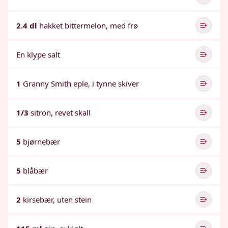
2.4 dl
hakket bittermelon, med frø
En klype salt
1
Granny Smith eple, i tynne skiver
1/3
sitron, revet skall
5
bjørnebær
5
blåbær
2
kirsebær, uten stein