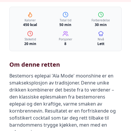
Kalorier
Total tid
Forberedelse
450 kcal
50 min
30 min
Steketid
Porsjoner
Nivå
20 min
8
Lett
Om denne retten
Bestemors eplepai 'Ala Mode' moonshine er en
smakseksplosjon av tradisjoner. Denne unike
drikken kombinerer det beste fra to verdener –
den klassiske eplesmaken fra bestemorens
eplepai og den kraftige, varme smaken av
kornbrennevin. Resultatet er en forfriskende og
sofistikert cocktail som tar deg rett tilbake til
barndommens trygge kjøkken, men med en