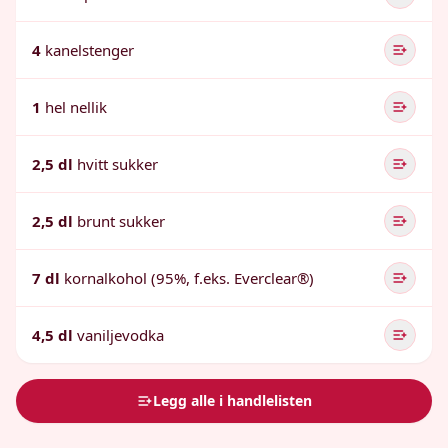
4
kanelstenger
1
hel nellik
2,5 dl
hvitt sukker
2,5 dl
brunt sukker
7 dl
kornalkohol (95%, f.eks. Everclear®)
4,5 dl
vaniljevodka
Legg alle i handlelisten