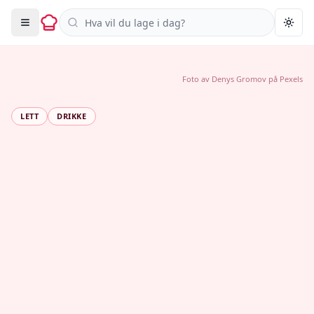
Søk i oppskrifter
Togg
Foto av
Denys Gromov
på
Pexels
LETT
DRIKKE