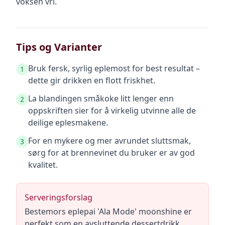
voksen vri.
Tips og Varianter
Bruk fersk, syrlig eplemost for best resultat –
1
dette gir drikken en flott friskhet.
La blandingen småkoke litt lenger enn
2
oppskriften sier for å virkelig utvinne alle de
deilige eplesmakene.
For en mykere og mer avrundet sluttsmak,
3
sørg for at brennevinet du bruker er av god
kvalitet.
Serveringsforslag
Bestemors eplepai 'Ala Mode' moonshine er
perfekt som en avsluttende dessertdrikk.