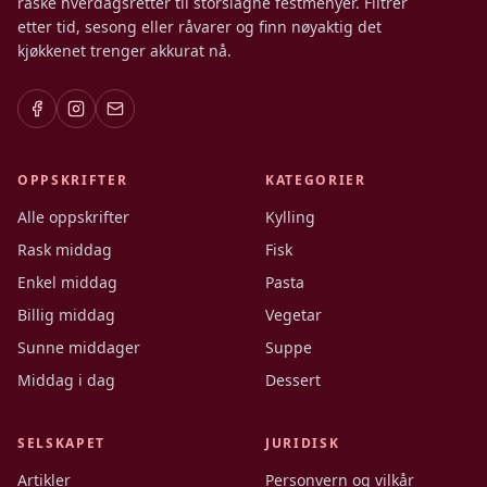
raske hverdagsretter til storslagne festmenyer. Filtrer
etter tid, sesong eller råvarer og finn nøyaktig det
kjøkkenet trenger akkurat nå.
OPPSKRIFTER
KATEGORIER
Alle oppskrifter
Kylling
Rask middag
Fisk
Enkel middag
Pasta
Billig middag
Vegetar
Sunne middager
Suppe
Middag i dag
Dessert
SELSKAPET
JURIDISK
Artikler
Personvern og vilkår