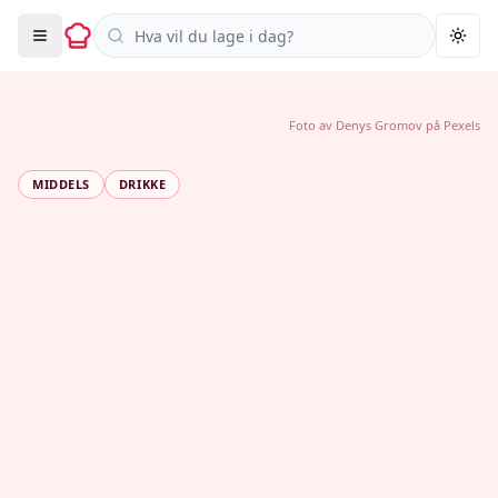
Søk i oppskrifter
Togg
Foto av
Denys Gromov
på
Pexels
MIDDELS
DRIKKE