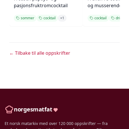
pasjonsfruktromcocktail
og musserende vi
sommer
cocktail
+
1
cocktail
drink
← Tilbake til alle oppskrifter
norgesmatfat
Et norsk matarkiv med over 120 000 oppskrifter — fra