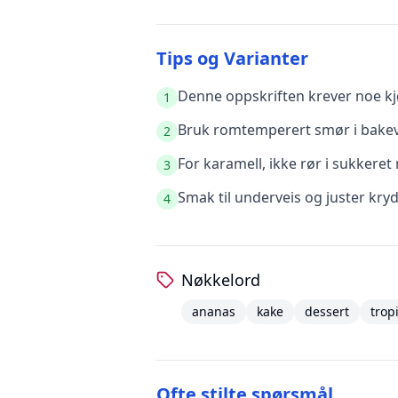
Tips og Varianter
Denne oppskriften krever noe kjø
1
Bruk romtemperert smør i bakeva
2
For karamell, ikke rør i sukkere
3
Smak til underveis og juster kry
4
Nøkkelord
ananas
kake
dessert
trop
Ofte stilte spørsmål