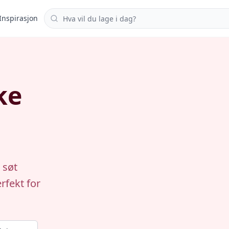
Søk i oppskrifter
Inspirasjon
ke
 søt
rfekt for