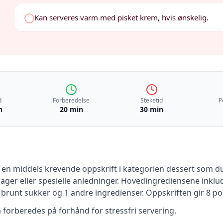
Kan serveres varm med pisket krem, hvis ønskelig.
d
Forberedelse
Steketid
P
n
20 min
30 min
 en
middels krevende
oppskrift
i kategorien dessert
som du 
ger eller spesielle anledninger
.
Hovedingrediensene inklu
 brunt sukker
og 1 andre ingredienser
.
Oppskriften gir
8
por
n forberedes på forhånd for stressfri servering.