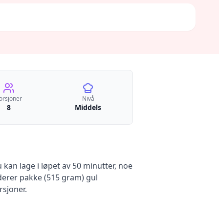
orsjoner
Nivå
8
Middels
kan lage i løpet av 50 minutter, noe
derer
pakke (515 gram) gul
sjoner.