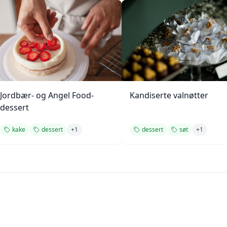
Jordbær- og Angel Food-
Kandiserte valnøtter
dessert
kake
dessert
+
1
dessert
søt
+
1