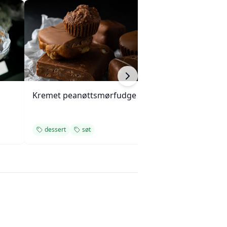
Kremet peanøttsmørfudge
Fruktpizza med 
friske bær
dessert
søt
dessert
som