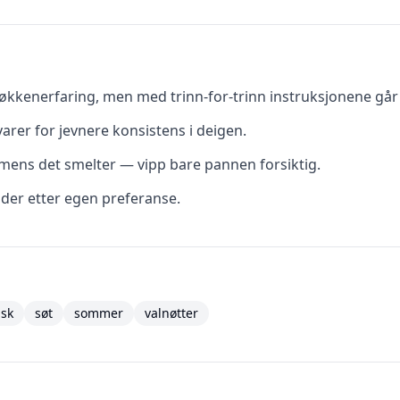
kkenerfaring, men med trinn-for-trinn instruksjonene går d
rer for jevnere konsistens i deigen.
t mens det smelter — vipp bare pannen forsiktig.
dder etter egen preferanse.
isk
søt
sommer
valnøtter