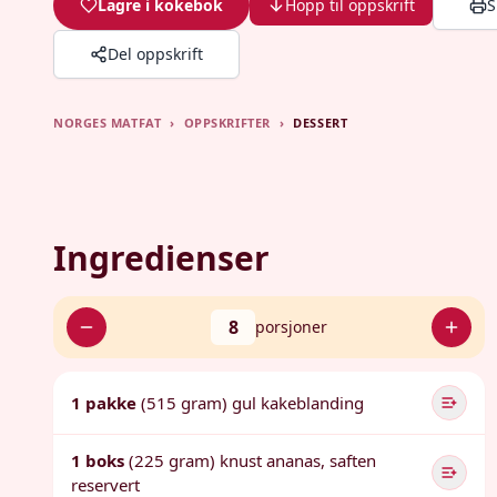
Lagre i kokebok
Hopp til oppskrift
S
Del oppskrift
NORGES MATFAT
›
OPPSKRIFTER
›
DESSERT
Ingredienser
8
porsjoner
1 pakke
(515 gram) gul kakeblanding
1 boks
(225 gram) knust ananas, saften
reservert