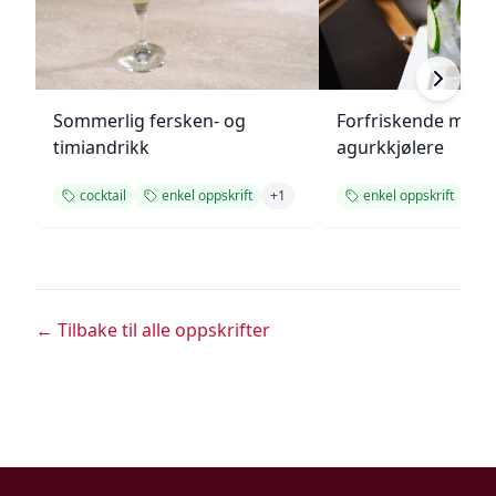
Sommerlig fersken- og
Forfriskende melo
timiandrikk
agurkkjølere
cocktail
enkel oppskrift
+
1
enkel oppskrift
d
← Tilbake til alle oppskrifter