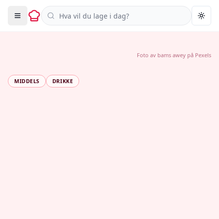
Søk i oppskrifter
Togg
Foto av
bams awey
på
Pexels
MIDDELS
DRIKKE