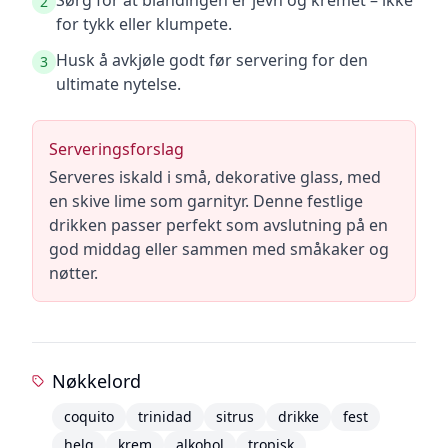
Sørg for at blandingen er jevn og kremet – ikke
2
for tykk eller klumpete.
Husk å avkjøle godt før servering for den
3
ultimate nytelse.
Serveringsforslag
Serveres iskald i små, dekorative glass, med
en skive lime som garnityr. Denne festlige
drikken passer perfekt som avslutning på en
god middag eller sammen med småkaker og
nøtter.
Nøkkelord
coquito
trinidad
sitrus
drikke
fest
helg
krem
alkohol
tropisk