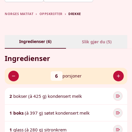
NORGES MATFAT
›
OPPSKRIFTER
›
DRIKKE
Ingredienser (
6
)
Slik gjør du (
5
)
Ingredienser
6
porsjoner
2
bokser (à 425 g) kondensert melk
1 boks
(à 397 g) søtet kondensert melk
1
glass (à 280 g) sitronkrem