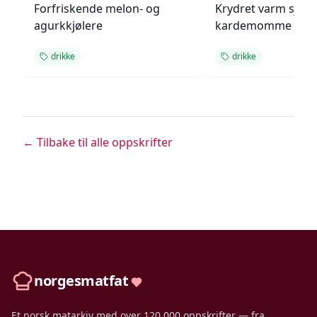
Forfriskende melon- og
Krydret varm sjok
agurkkjølere
kardemomme
drikke
drikke
← Tilbake til alle oppskrifter
norgesmatfat
Et norsk matarkiv med over 120 000 oppskrifter — fra