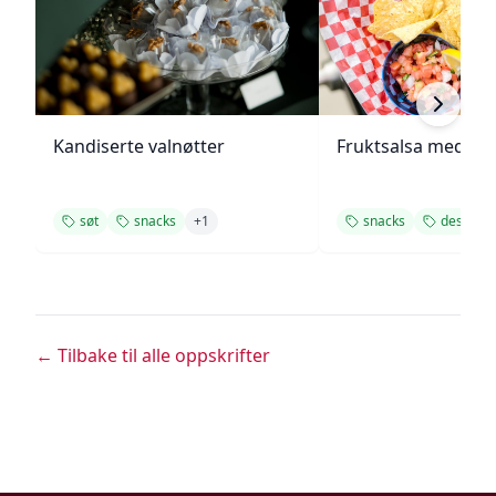
Kandiserte valnøtter
Fruktsalsa med ka
søt
snacks
+
1
snacks
dessert
← Tilbake til alle oppskrifter