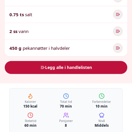
0.75 ts
salt
2 ss
vann
450 g
pekannøtter i halvdeler
Legg alle i handlelisten
Kalorier
Total tid
Forberedelse
150 kcal
70 min
10 min
Steketid
Porsjoner
Nivå
60 min
8
Middels