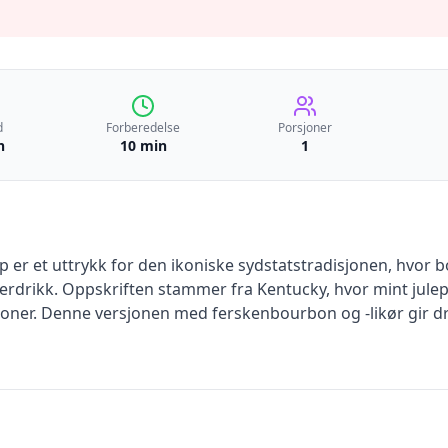
d
Forberedelse
Porsjoner
n
10 min
1
 er et uttrykk for den ikoniske sydstatstradisjonen, hvor 
drikk. Oppskriften stammer fra Kentucky, hvor mint julep 
sjoner. Denne versjonen med ferskenbourbon og -likør gir dr