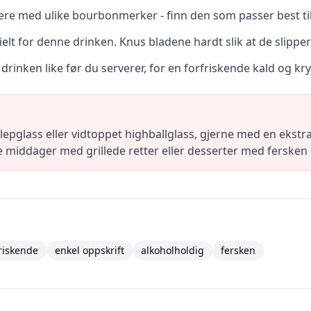
ere med ulike bourbonmerker - finn den som passer best ti
lt for denne drinken. Knus bladene hardt slik at de slipper 
å drinken like før du serverer, for en forfriskende kald og krys
ulepglass eller vidtoppet highballglass, gjerne med en ekstra
 middager med grillede retter eller desserter med fersken 
friskende
enkel oppskrift
alkoholholdig
fersken