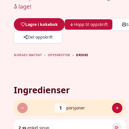
å lage!
Lagre i kokebok
Hopp til oppskrift
S
Del oppskrift
NORGES MATFAT
›
OPPSKRIFTER
›
DRIKKE
Ingredienser
1
porsjoner
2 ss
enkel sirup