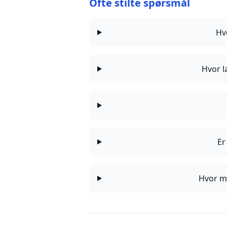
Ofte stilte spørsmål
Hv
Hvor l
Er
Hvor ma