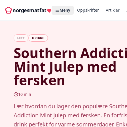
norgesmatfat
Meny
Oppskrifter
Artikler
LETT
DRIKKE
Southern Addict
Mint Julep med
fersken
10
min
Lær hvordan du lager den populære South
Addiction Mint Julep med fersken. En forfr
drink perfekt for varme sommerdager. Enke