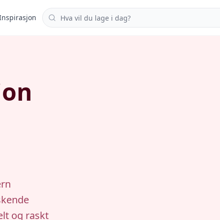
Søk i oppskrifter
Inspirasjon
ion
ern
iskende
lt og raskt