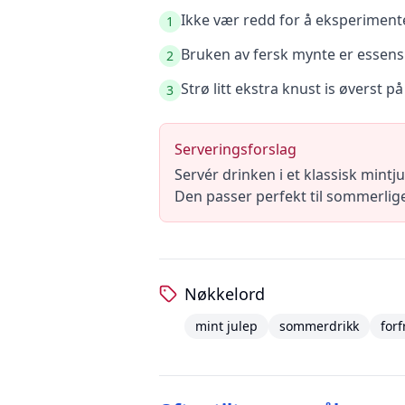
Ikke vær redd for å eksperiment
1
Bruken av fersk mynte er essensie
2
Strø litt ekstra knust is øverst p
3
Serveringsforslag
Servér drinken i et klassisk mintj
Den passer perfekt til sommerlige
Nøkkelord
mint julep
sommerdrikk
for