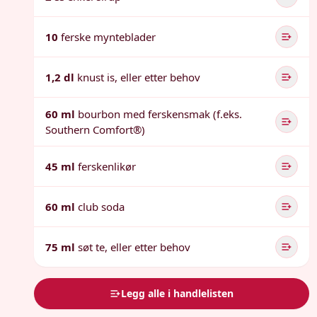
10
ferske mynteblader
1,2 dl
knust is, eller etter behov
60 ml
bourbon med ferskensmak (f.eks.
Southern Comfort®)
45 ml
ferskenlikør
60 ml
club soda
75 ml
søt te, eller etter behov
Legg alle i handlelisten