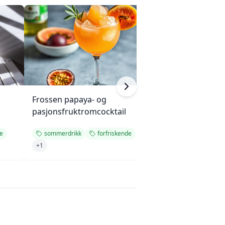
Frossen papaya- og
Frisk pink lime-d
pasjonsfruktromcocktail
de
sommerdrikk
forfriskende
sommerdrikk
+
1
+
1