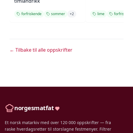
timiandrikk
forfriskende
sommer
+
2
lime
forfriskend
← Tilbake til alle oppskrifter
norgesmatfat
Et norsk matarkiv med over 120 000 oppskrifter — fra
raske hverdagsretter til storslagne festmenyer. Filtrer