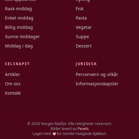
Rask middag
Fisk
Enkel middag
Pasta
Billig middag
Vegetar
Sunne middager
Suppe
Middag i dag
Dessert
SELSKAPET
JURIDISK
Artikler
Personvern og vilkår
Om oss
Informasjonskapsler
Kontakt
©
2026
Norges Matfat. Alle rettigheter reservert.
Bilder levert av
Pexels
Laget med
for norske matglade kjøkken.