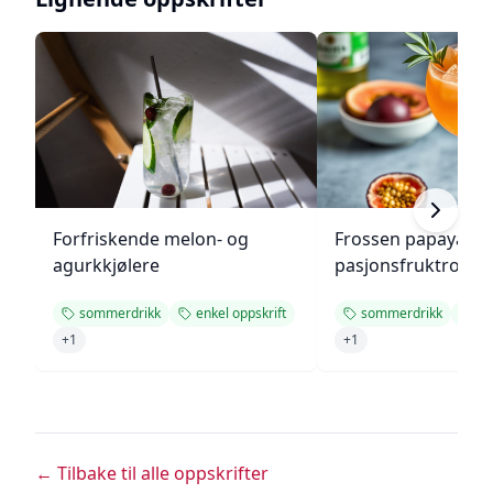
Forfriskende melon- og
Frossen papaya- o
agurkkjølere
pasjonsfruktromco
sommerdrikk
enkel oppskrift
sommerdrikk
en
+
1
+
1
← Tilbake til alle oppskrifter