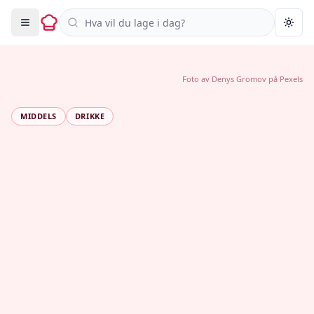
Søk i oppskrifter
Togg
Foto av
Denys Gromov
på
Pexels
MIDDELS
DRIKKE