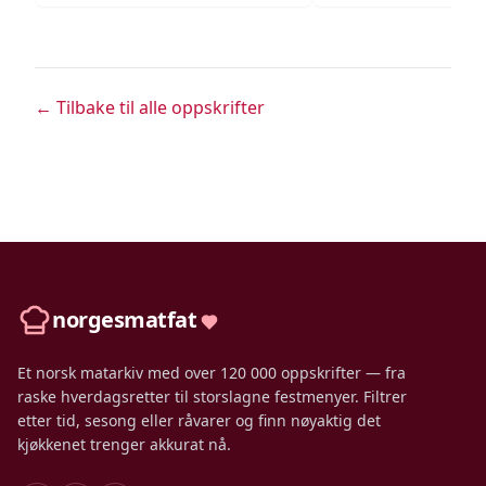
← Tilbake til alle oppskrifter
norgesmatfat
Et norsk matarkiv med over 120 000 oppskrifter — fra
raske hverdagsretter til storslagne festmenyer. Filtrer
etter tid, sesong eller råvarer og finn nøyaktig det
kjøkkenet trenger akkurat nå.