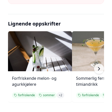
Lignende oppskrifter
Forfriskende melon- og
Sommerlig fersken
agurkkjølere
timiandrikk
forfriskende
sommer
+
2
forfriskende
so