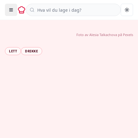
Søk i oppskrifter
Togg
Foto av
Alesia Talkachova
på
Pexels
LETT
DRIKKE