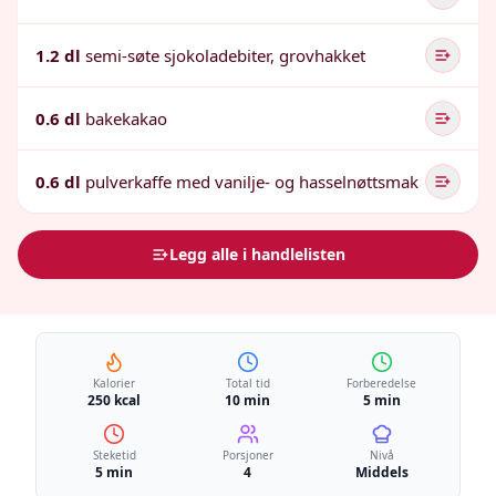
1.2 dl
semi-søte sjokoladebiter, grovhakket
0.6 dl
bakekakao
0.6 dl
pulverkaffe med vanilje- og hasselnøttsmak
Legg alle i handlelisten
Kalorier
Total tid
Forberedelse
250 kcal
10 min
5 min
Steketid
Porsjoner
Nivå
5 min
4
Middels