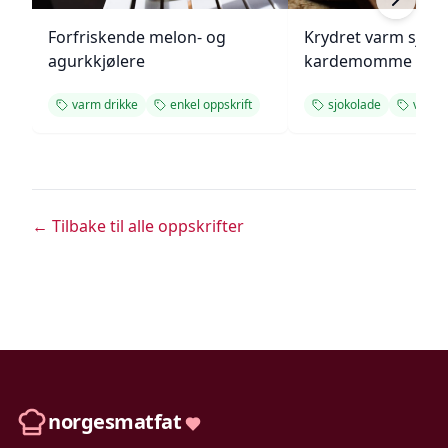
Forfriskende melon- og
Krydret varm sjok
agurkkjølere
kardemomme
varm drikke
enkel oppskrift
sjokolade
varm 
← Tilbake til alle oppskrifter
norgesmatfat