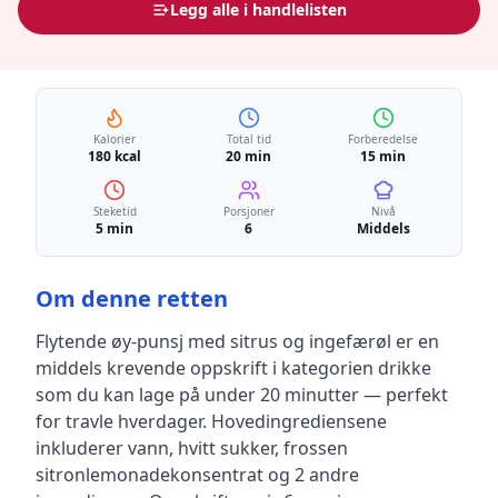
Legg alle i handlelisten
Kalorier
Total tid
Forberedelse
180 kcal
20 min
15 min
Steketid
Porsjoner
Nivå
5 min
6
Middels
Om denne retten
Flytende øy-punsj med sitrus og ingefærøl
er en
middels krevende
oppskrift
i kategorien drikke
som du kan lage på under 20 minutter — perfekt
for travle hverdager
.
Hovedingrediensene
inkluderer
vann, hvitt sukker, frossen
sitronlemonadekonsentrat
og 2 andre