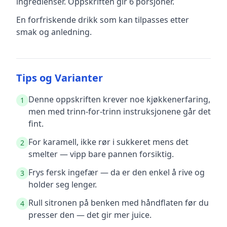
ingredienser
.
Oppskriften gir
6
porsjoner.
En forfriskende drikk som kan tilpasses etter
smak og anledning.
Tips og Varianter
Denne oppskriften krever noe kjøkkenerfaring,
1
men med trinn-for-trinn instruksjonene går det
fint.
For karamell, ikke rør i sukkeret mens det
2
smelter — vipp bare pannen forsiktig.
Frys fersk ingefær — da er den enkel å rive og
3
holder seg lenger.
Rull sitronen på benken med håndflaten før du
4
presser den — det gir mer juice.