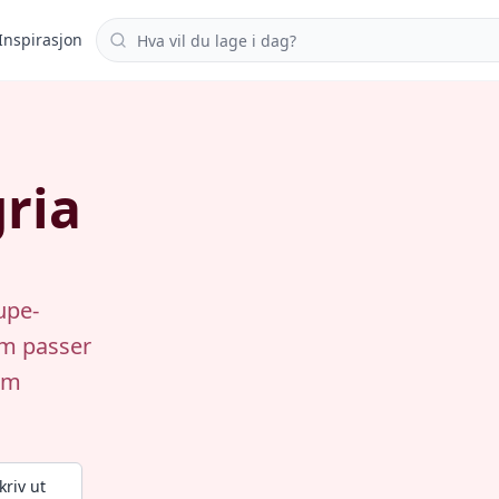
Søk i oppskrifter
Inspirasjon
ria
upe-
om passer
om
kriv ut