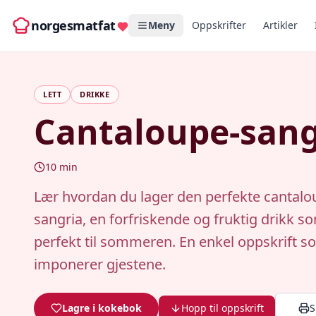
norgesmatfat
Meny
Oppskrifter
Artikler
LETT
DRIKKE
Cantaloupe-sang
10
min
Lær hvordan du lager den perfekte cantalo
sangria, en forfriskende og fruktig drikk s
perfekt til sommeren. En enkel oppskrift s
imponerer gjestene.
Lagre i kokebok
Hopp til oppskrift
S