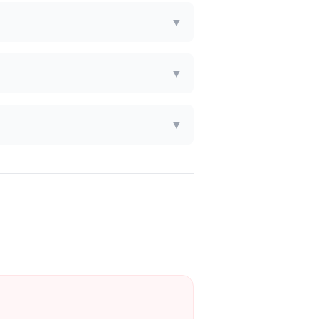
▼
▼
▼