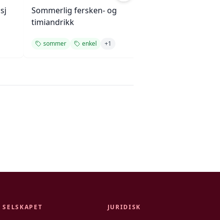
sj
Sommerlig fersken- og
Frisk pink lime-d
timiandrikk
sommer
enkel
+
1
sommer
enke
SELSKAPET
JURIDISK