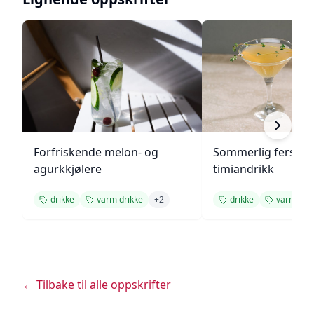
Forfriskende melon- og
Sommerlig fersken
agurkkjølere
timiandrikk
drikke
varm drikke
+
2
drikke
varm drik
← Tilbake til alle oppskrifter