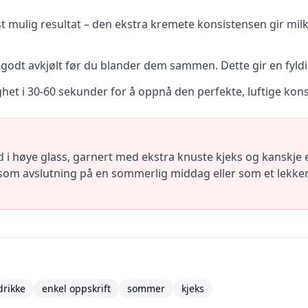
est mulig resultat – den ekstra kremete konsistensen gir m
r godt avkjølt før du blander dem sammen. Dette gir en fyld
het i 30-60 sekunder for å oppnå den perfekte, luftige kon
 i høye glass, garnert med ekstra knuste kjeks og kanskje e
som avslutning på en sommerlig middag eller som et lekke
drikke
enkel oppskrift
sommer
kjeks