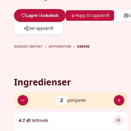
Lagre i kokebok
Hopp til oppskrift
S
Del oppskrift
NORGES MATFAT
›
OPPSKRIFTER
›
DRIKKE
Ingredienser
2
porsjoner
4.7 dl
lettmelk