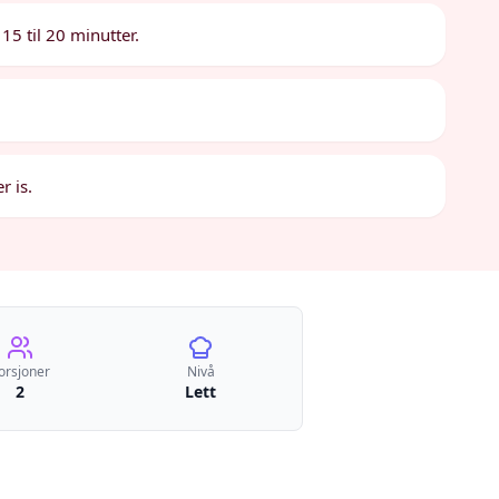
15 til 20 minutter.
r is.
orsjoner
Nivå
2
Lett