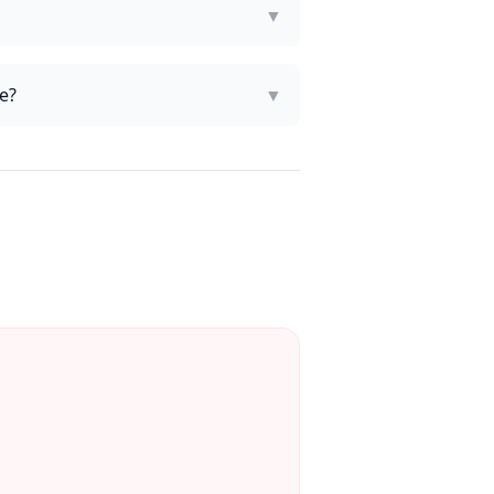
▼
e?
▼