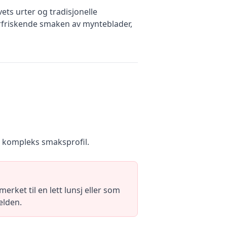
ets urter og tradisjonelle
rfriskende smaken av mynteblader,
 kompleks smaksprofil.
rket til en lett lunsj eller som
elden.