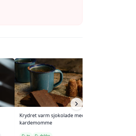
Krydret varm sjokolade med
Frossen papaya-
kardemomme
pasjonsfruktrom
te
drikke
forfriskende