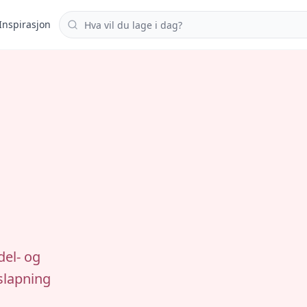
Søk i oppskrifter
Inspirasjon
del- og
slapning