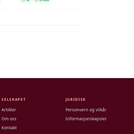
SELSKAPET
JURIDISK
Artikler
Personvern og vilkår
Om oss
Informasjonskapsler
Kontakt