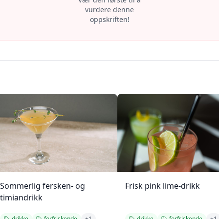
vurdere denne
oppskriften!
Sommerlig fersken- og
Frisk pink lime-drikk
timiandrikk
drikke
forfriskende
+
1
drikke
forfriskende
+
1