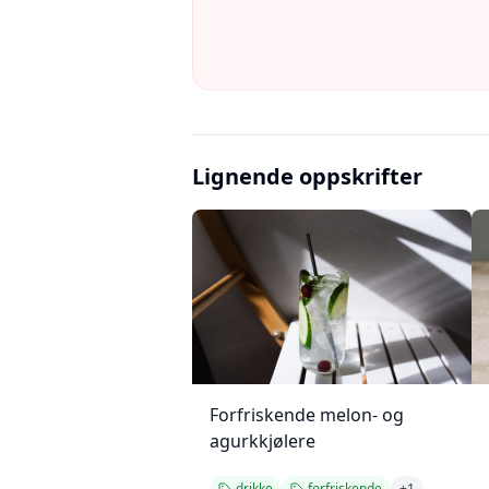
Lignende oppskrifter
Forfriskende melon- og
agurkkjølere
drikke
forfriskende
+
1