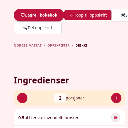
Lagre i kokebok
Hopp til oppskrift
S
Del oppskrift
NORGES MATFAT
›
OPPSKRIFTER
›
DRIKKE
Ingredienser
2
porsjoner
0.5 dl
ferske lavendelblomster