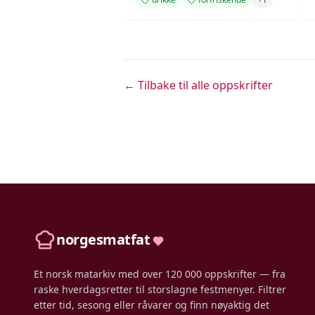
← Tilbake til alle oppskrifter
norgesmatfat
Et norsk matarkiv med over 120 000 oppskrifter — fra
raske hverdagsretter til storslagne festmenyer. Filtrer
etter tid, sesong eller råvarer og finn nøyaktig det