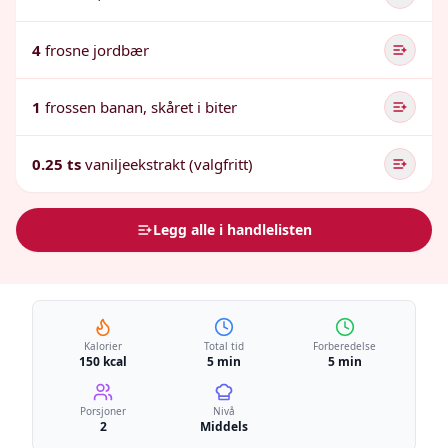
4
frosne jordbær
1
frossen banan, skåret i biter
0.25 ts
vaniljeekstrakt (valgfritt)
Legg alle i handlelisten
Kalorier
Total tid
Forberedelse
150 kcal
5 min
5 min
Porsjoner
Nivå
2
Middels