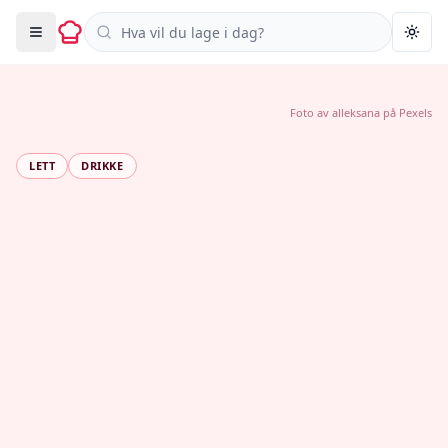
Søk i oppskrifter
Togg
Foto av
alleksana
på
Pexels
LETT
DRIKKE