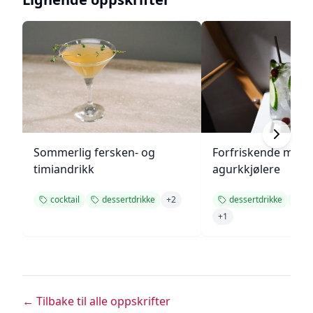
Sommerlig fersken- og
Forfriskende melo
timiandrikk
agurkkjølere
cocktail
dessertdrikke
+
2
dessertdrikke
en
+
1
← Tilbake til alle oppskrifter