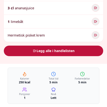
3 cl
ananasjuice
1
limebåt
Hermetisk pisket krem
Legg alle i handlelisten
Kalorier
Total tid
Forberedelse
250 kcal
5 min
5 min
Porsjoner
Nivå
1
Lett