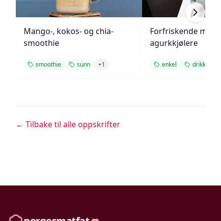
Mango-, kokos- og chia-
Forfriskende melo
smoothie
agurkkjølere
smoothie
sunn
+
1
enkel
drikke
← Tilbake til alle oppskrifter
norgesmatfat